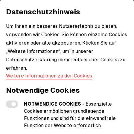
Datenschutzhinweis
Um Ihnen ein besseres Nutzererlebnis zu bieten,
Allgemeine Geschäfts- und
verwenden wir Cookies. Sie können einzelne Cookies
Lieferbedingungen
aktivieren oder alle akzeptieren. Klicken Sie auf
„Weitere Informationen“, um in unserer
Datenschutzerklärung mehr Details über Cookies zu
1. Geltungsbereich
erfahren.
Weitere Informationen zu den Cookies
Für alle Bestellungen im Rahmen des Online-Shops
der heimat.fan hf UG (haftungsbeschränkt)
Notwendige Cookies
(nachfolgend heimat.fan oder „wir“) gelten diese
Allgemeinen Geschäftsbedingungen (AGB) in ihrer
NOTWENDIGE COOKIES
- Essenzielle
zum Zeitpunkt der Bestellung jeweils gültigen
Cookies ermöglichen grundlegende
Fassung. Diese AGB können Sie ausdrucken oder
Funktionen und sind für die einwandfreie
Funktion der Website erforderlich.
über die übliche Funktion Ihres Browsers speichern.